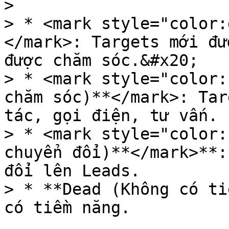
>

> * <mark style="color:
</mark>: Targets mới đư
được chăm sóc.&#x20;

> * <mark style="color:
chăm sóc)**</mark>: Tar
tác, gọi điện, tư vấn.

> * <mark style="color:
chuyển đổi)**</mark>**:
đổi lên Leads.

> * **Dead (Không có ti