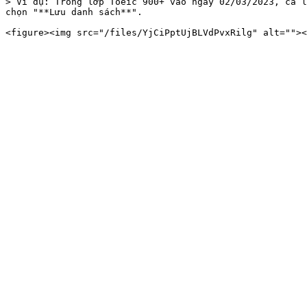
> Ví dụ: Trong lớp Toeic 900+ vào ngày 02/03/2023, cả l
chọn "**Lưu danh sách**".
