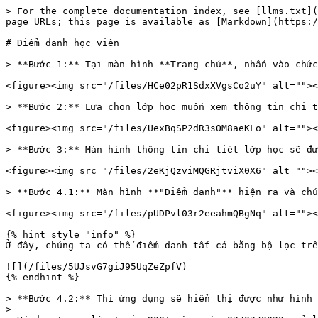
> For the complete documentation index, see [llms.txt](
page URLs; this page is available as [Markdown](https:/
# Điểm danh học viên

> **Bước 1:** Tại màn hình **Trang chủ**, nhấn vào chức
<figure><img src="/files/HCe02pR1SdxXVgsCo2uY" alt=""><
> **Bước 2:** Lựa chọn lớp học muốn xem thông tin chi t
<figure><img src="/files/UexBqSP2dR3sOM8aeKLo" alt=""><
> **Bước 3:** Màn hình thông tin chi tiết lớp học sẽ đư
<figure><img src="/files/2eKjQzviMQGRjtviX0X6" alt=""><
> **Bước 4.1:** Màn hình **"Điểm danh"** hiện ra và chú
<figure><img src="/files/pUDPvl03r2eeahmQBgNq" alt=""><
{% hint style="info" %}

Ở đây, chúng ta có thể điểm danh tất cả bằng bộ lọc trê
![](/files/5UJsvG7giJ95UqZeZpfV)

{% endhint %}

> **Bước 4.2:** Thì ứng dụng sẽ hiển thị được như hình 
>
