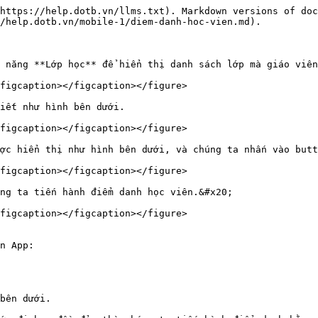
https://help.dotb.vn/llms.txt). Markdown versions of doc
/help.dotb.vn/mobile-1/diem-danh-hoc-vien.md).

 năng **Lớp học** để hiển thị danh sách lớp mà giáo viên
figcaption></figcaption></figure>

iết như hình bên dưới.

figcaption></figcaption></figure>

ợc hiển thị như hình bên dưới, và chúng ta nhấn vào butt
figcaption></figcaption></figure>

ng ta tiến hành điểm danh học viên.&#x20;

figcaption></figcaption></figure>

n App:

bên dưới.
