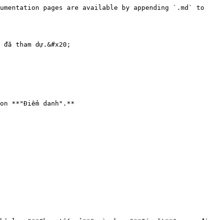
umentation pages are available by appending `.md` to 
 đã tham dự.&#x20;

on **"Điểm danh".**
