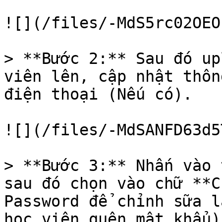
![](/files/-MdS5rc02OEO
> **Bước 2:** Sau đó up
viên lên, cập nhật thôn
điện thoại (Nếu có).

![](/files/-MdSANFD63d5
> **Bước 3:** Nhấn vào 
sau đó chọn vào chữ **C
Password để chỉnh sữa l
học viên quên mật khẩu).