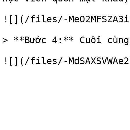
![](/files/-MeO2MFSZA3i
> **Bước 4:** Cuối cùng