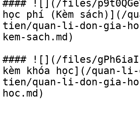
#### ![](/files/p9t0QGe
học phí (Kèm sách)](/qu
tien/quan-li-don-gia-ho
kem-sach.md)

#### ![](/files/gPh6iaI
kèm khóa học](/quan-li-
tien/quan-li-don-gia-ho