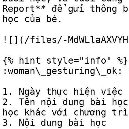
Report** để gửi thông b
học của bé.

![](/files/-MdWLlaAXVYH
{% hint style="info" %}

:woman\_gesturing\_ok: 
1. Ngày thực hiện việc 
2. Tên nội dung bài học
học khác với chương trì
3. Nội dung bài học
