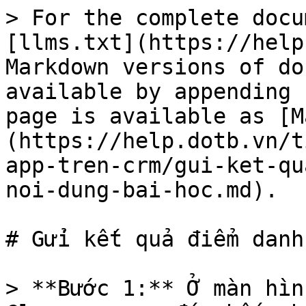
> For the complete docu
[llms.txt](https://help
Markdown versions of do
available by appending 
page is available as [M
(https://help.dotb.vn/t
app-tren-crm/gui-ket-qu
noi-dung-bai-hoc.md).

# Gửi kết quả điểm danh
> **Bước 1:** Ở màn hìn