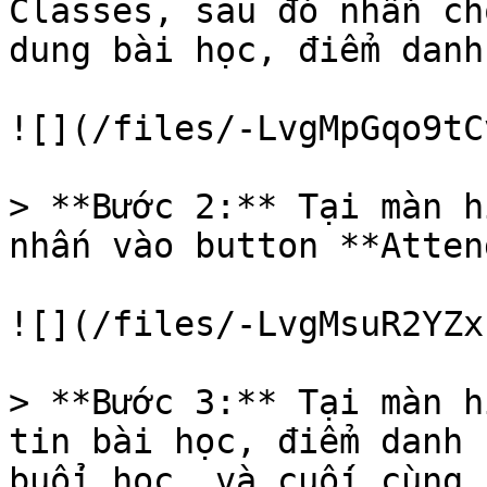
Classes, sau đó nhấn ch
dung bài học, điểm danh
![](/files/-LvgMpGqo9tC
> **Bước 2:** Tại màn h
nhấn vào button **Atten
![](/files/-LvgMsuR2YZx
> **Bước 3:** Tại màn h
tin bài học, điểm danh 
buổi học, và cuối cùng 