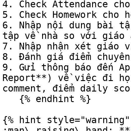
4. Check Attendance cho
5. Check Homework cho h
6. Nhập nội dung bài tậ
tập về nhà so với giáo 
7. Nhập nhận xét giáo v
8. Đánh giá điểm chuyên
9. Gửi thông báo đến Ap
Report**) về việc đi họ
comment, điểm daily sco
   {% endhint %}

{% hint style="warning" 
:man\_raising\_hand: **