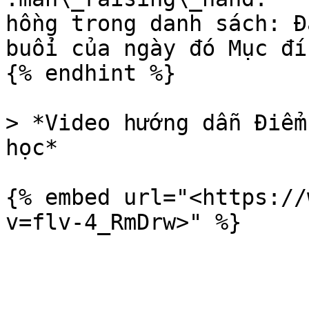
hồng trong danh sách: Đ
buổi của ngày đó Mục đí
{% endhint %}

> *Video hướng dẫn Điểm
học*

{% embed url="<https://