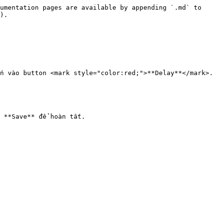
umentation pages are available by appending `.md` to 
).

n vào button <mark style="color:red;">**Delay**</mark>.

 **Save** để hoàn tất.
