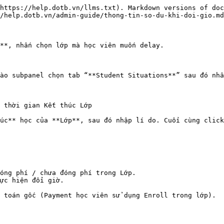
https://help.dotb.vn/llms.txt). Markdown versions of doc
/help.dotb.vn/admin-guide/thong-tin-so-du-khi-doi-gio.md
**, nhấn chọn lớp mà học viên muốn delay.

ào subpanel chọn tab “**Student Situations**” sau đó nhấ
 thời gian Kết thúc Lớp

úc** học của **Lớp**, sau đó nhập lí do. Cuối cùng click
óng phí / chưa đóng phí trong Lớp.

ực hiện đổi giờ.

 toán gốc (Payment học viên sử dụng Enroll trong lớp).
