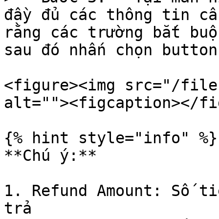
đầy đủ các thông tin cầ
rằng các trường bắt buộ
sau đó nhấn chọn button
<figure><img src="/file
alt=""><figcaption></fi
{% hint style="info" %}

**Chú ý:**

1. Refund Amount: Số ti
trả
