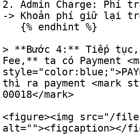
2. Admin Charge: Phí tr
-> Khoản phí giữ lại tr
   {% endhint %}

> **Bước 4:** Tiếp tục,
Fee,** ta có Payment <ma
style="color:blue;">PAY
thì ra payment <mark st
00018</mark>

<figure><img src="/file
alt=""><figcaption></fi