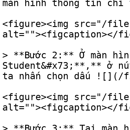
màn hình thông tin chi 
<figure><img src="/file
alt=""><figcaption></fi
> **Bước 2:** Ở màn hìn
Student&#x73;**,** ở nú
ta nhấn chọn dấu ![](/f
<figure><img src="/file
alt=""><figcaption></fi
> **Bước 3:** Tại màn h