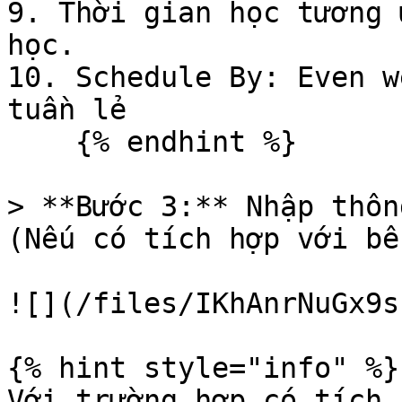
9. Thời gian học tương 
học.

10. Schedule By: Even w
tuần lẻ

    {% endhint %}

> **Bước 3:** Nhập thôn
(Nếu có tích hợp với bê
![](/files/IKhAnrNuGx9s
{% hint style="info" %}

Với trường hợp có tích 