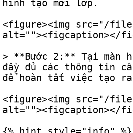
hình tạo mới lớp.

<figure><img src="/file
alt=""><figcaption></fi
> **Bước 2:** Tại màn h
đầy đủ các thông tin cầ
để hoàn tất việc tạo ra
<figure><img src="/file
alt=""><figcaption></fi
{% hint style="info" %}
