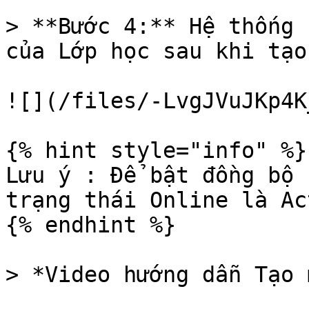
> **Bước 4:** Hệ thống 
của Lớp học sau khi tạo
![](/files/-LvgJVuJKp4K
{% hint style="info" %}

Lưu ý : Để bật đồng bộ 
trạng thái Online là Ac
{% endhint %}

> *Video hướng dẫn Tạo 