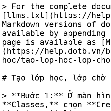
> For the complete docu
[llms.txt](https://help
Markdown versions of do
available by appending 
page is available as [M
(https://help.dotb.vn/b
hoc/tao-lop-hoc-lop-cho
# Tạo lớp học, lớp chờ

> **Bước 1:** Ở màn hìn
**Classes,** chọn **Cre