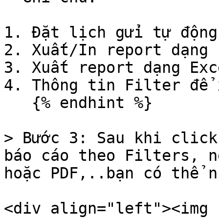
1. Đặt lịch gửi tự động

2. Xuất/In report dạng P
3. Xuất report dạng Exce
4. Thông tin Filter để 
   {% endhint %}

> Bước 3: Sau khi click
báo cáo theo Filters, n
hoặc PDF,..bạn có thể n
<div align="left"><img 