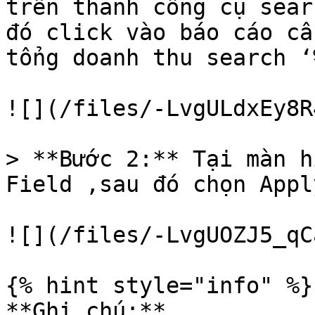
trên thanh công cụ sear
đó click vào báo cáo cầ
tổng doanh thu search ‘
![](/files/-LvgULdxEy8R
> **Bước 2:** Tại màn h
Field ,sau đó chọn Appl
![](/files/-LvgUOZJ5_qC
{% hint style="info" %}

**Ghi chú:**
