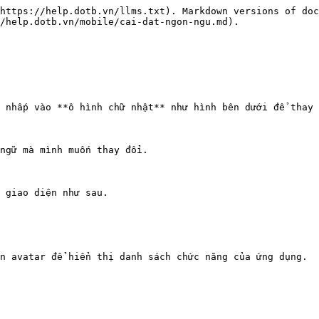
https://help.dotb.vn/llms.txt). Markdown versions of doc
/help.dotb.vn/mobile/cai-dat-ngon-ngu.md).

 nhấp vào **ô hình chữ nhật** như hình bên dưới để thay 
ngữ mà mình muốn thay đổi.

 giao diện như sau.

n avatar để hiển thị danh sách chức năng của ứng dụng.
