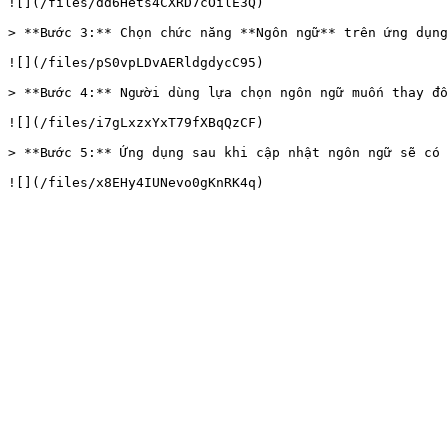
![](/files/dd6Hets4CXRD7cOilE3Q)

> **Bước 3:** Chọn chức năng **Ngôn ngữ** trên ứng dụng
![](/files/pS0vpLDvAERldgdycC95)

> **Bước 4:** Người dùng lựa chọn ngôn ngữ muốn thay đổ
![](/files/i7gLxzxYxT79fXBqQzCF)

> **Bước 5:** Ứng dụng sau khi cập nhật ngôn ngữ sẽ có 