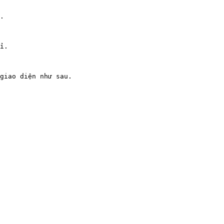
.

i.

giao diện như sau.
