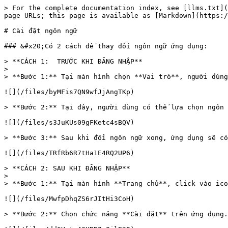
> For the complete documentation index, see [llms.txt](
page URLs; this page is available as [Markdown](https:/
# Cài đặt ngôn ngữ

### &#x20;Có 2 cách để thay đổi ngôn ngữ ứng dụng:

> **CÁCH 1:  TRƯỚC KHI ĐĂNG NHẬP**

>

> **Bước 1:** Tại màn hình chọn **Vai trò**, người dùng
![](/files/byMFis7QN9wfJjAngTKp)

> **Bước 2:** Tại đây, người dùng có thể lựa chọn ngôn 
![](/files/s3JuKUs09gFKetc4sBQV)

> **Bước 3:** Sau khi đổi ngôn ngữ xong, ứng dụng sẽ có
![](/files/TRfRb6R7tHa1E4RQ2UP6)

> **CÁCH 2: SAU KHI ĐĂNG NHẬP**

>

> **Bước 1:** Tại màn hình **Trang chủ**, click vào ico
![](/files/MwfpDhqZS6rJItHi3CoH)

> **Bước 2:** Chọn chức năng **Cài đặt** trên ứng dụng.
