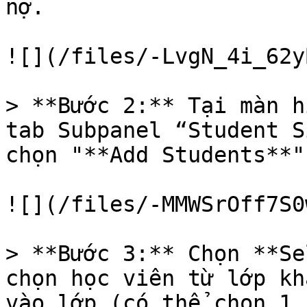
nợ.

![](/files/-LvgN_4i_62y
> **Bước 2:** Tại màn h
tab Subpanel “Student S
chọn "**Add Students**"

![](/files/-MMWSrOff7S0
> **Bước 3:** Chọn **Se
chọn học viên từ lớp kh
vào lớp (có thể chọn 1 