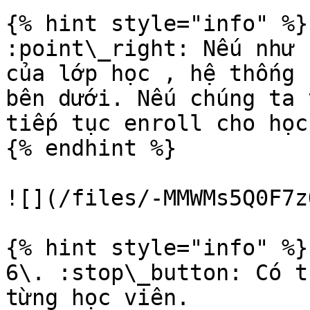
{% hint style="info" %}

:point\_right: Nếu như 
của lớp học , hệ thống 
bên dưới. Nếu chúng ta 
tiếp tục enroll cho học
{% endhint %}

![](/files/-MMWMs5Q0F7z
{% hint style="info" %}

6\. :stop\_button: Có t
từng học viên.
