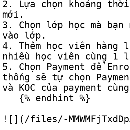
2. Lựa chọn khoảng thời
mới.

3. Chọn lớp học mà bạn 
vào lớp.

4. Thêm học viên hàng l
nhiều học viên cùng 1 lú
5. Chọn Payment để Enro
thống sẽ tự chọn Paymen
và KOC của payment cùng
   {% endhint %}

![](/files/-MMWMFjTxdDp