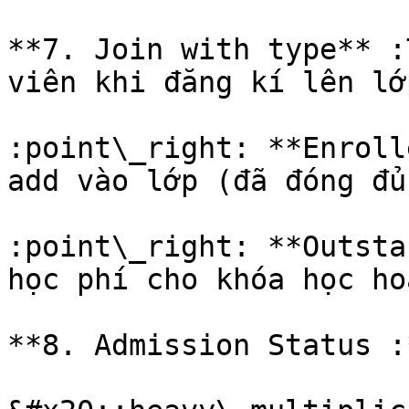
**7. Join with type** :
viên khi đăng kí lên lớ
:point\_right: **Enroll
add vào lớp (đã đóng đủ
:point\_right: **Outsta
học phí cho khóa học ho
**8. Admission Status :