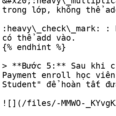
&#x20;:heavy\_multiplic
trong lớp, không thể ad
:heavy\_check\_mark: : 
có thể add vào.

{% endhint %}

> **Bước 5:** Sau khi c
Payment enroll học viên
Student" để hoàn tất đư
![](/files/-MMWO-_KYvgK