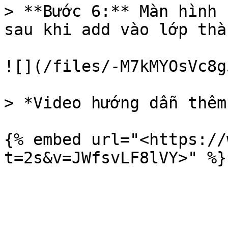
> **Bước 6:** Màn hình 
sau khi add vào lớp thà
![](/files/-M7kMYOsVc8g
> *Video hướng dẫn thêm
{% embed url="<https://