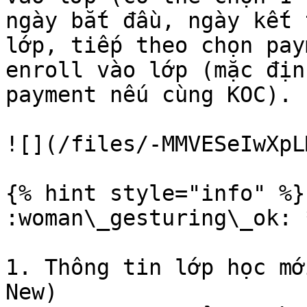
ngày bắt đầu, ngày kết 
lớp, tiếp theo chọn pay
enroll vào lớp (mặc địn
payment nếu cùng KOC).

![](/files/-MMVESeIwXpL
{% hint style="info" %}

:woman\_gesturing\_ok: 
1. Thông tin lớp học mớ
New)
