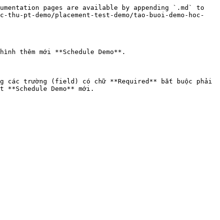
umentation pages are available by appending `.md` to 
oc-thu-pt-demo/placement-test-demo/tao-buoi-demo-hoc-
hình thêm mới **Schedule Demo**.

g các trường (field) có chữ **Required** bắt buộc phải 
t **Schedule Demo** mới.
