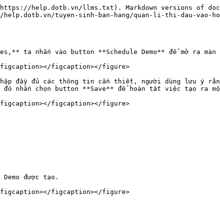
https://help.dotb.vn/llms.txt). Markdown versions of doc
/help.dotb.vn/tuyen-sinh-ban-hang/quan-li-thi-dau-vao-h
es,** ta nhấn vào button **Schedule Demo** để mở ra màn 
figcaption></figcaption></figure>

hập đầy đủ các thông tin cần thiết, người dùng lưu ý rằn
 đó nhấn chọn button **Save** để hoàn tất việc tạo ra mộ
figcaption></figcaption></figure>

 Demo được tạo.

figcaption></figcaption></figure>
