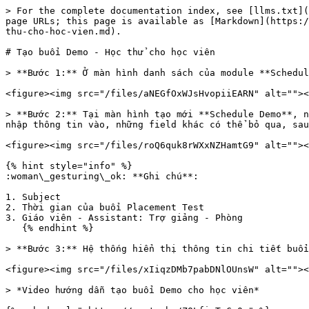
> For the complete documentation index, see [llms.txt](
page URLs; this page is available as [Markdown](https:/
thu-cho-hoc-vien.md).

# Tạo buổi Demo - Học thử cho học viên

> **Bước 1:** Ở màn hình danh sách của module **Schedul
<figure><img src="/files/aNEGfOxWJsHvopiiEARN" alt=""><
> **Bước 2:** Tại màn hình tạo mới **Schedule Demo**, n
nhập thông tin vào, những field khác có thể bỏ qua, sau
<figure><img src="/files/roQ6quk8rWXxNZHamtG9" alt=""><
{% hint style="info" %}

:woman\_gesturing\_ok: **Ghi chú**:

1. Subject

2. Thời gian của buổi Placement Test

3. Giáo viên - Assistant: Trợ giảng - Phòng

   {% endhint %}

> **Bước 3:** Hệ thống hiển thị thông tin chi tiết buổi
<figure><img src="/files/xIiqzDMb7pabDNlOUnsW" alt=""><
> *Video hướng dẫn tạo buổi Demo cho học viên*
