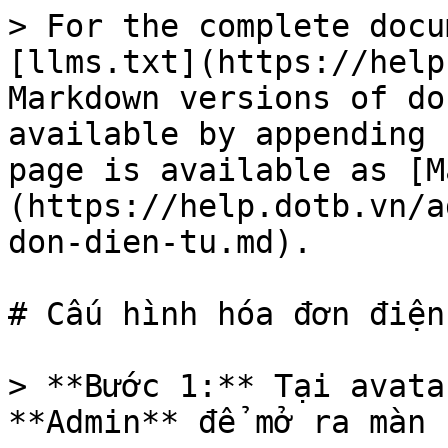
> For the complete docu
[llms.txt](https://help
Markdown versions of do
available by appending 
page is available as [M
(https://help.dotb.vn/a
don-dien-tu.md).

# Cấu hình hóa đơn điện 
> **Bước 1:** Tại avata
**Admin** để mở ra màn 