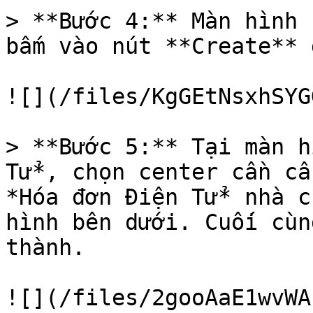
> **Bước 4:** Màn hình 
bấm vào nút **Create** 
![](/files/KgGEtNsxhSYG
> **Bước 5:** Tại màn h
Tử*, chọn center cần cấ
*Hóa đơn Điện Tử* nhà c
hình bên dưới. Cuối cùn
thành.

![](/files/2gooAaE1wvWA