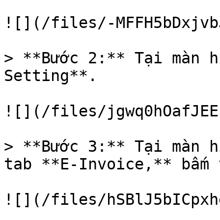
![](/files/-MFFH5bDxjvb
> **Bước 2:** Tại màn h
Setting**.

![](/files/jgwq0hOafJEE
> **Bước 3:** Tại màn h
tab **E-Invoice,** bấm 
![](/files/hSBlJ5bICpxh