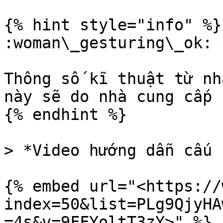
{% hint style="info" %}

:woman\_gesturing\_ok: 
Thông số kĩ thuật từ nh
này sẽ do nhà cung cấp 
{% endhint %}

> *Video hướng dẫn cấu 
{% embed url="<https://
index=50&list=PLg9QjyHA