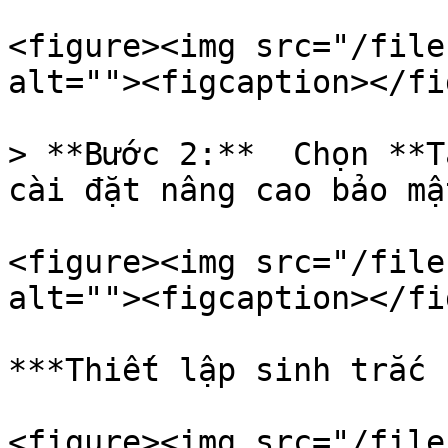
<figure><img src="/file
alt=""><figcaption></fi
> **Bước 2:**  Chọn **T
cài đặt nâng cao bảo mậ
<figure><img src="/file
alt=""><figcaption></fi
***Thiết lập sinh trắc 
<figure><img src="/file