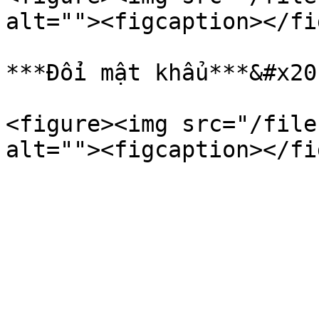
alt=""><figcaption></fi
***Đổi mật khẩu***&#x20;
<figure><img src="/file