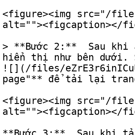
<figure><img src="/file
alt=""><figcaption></fi
> **Bước 2:**  Sau khi 
hiển thị như bên dưới. 
![](/files/eZrE3r6inICu
page"** để tải lại trang
<figure><img src="/file
alt=""><figcaption></fi
**Bước 3:**  Sau khi tả