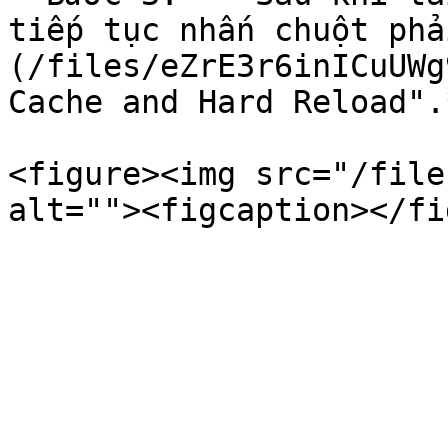
tiếp tục nhấn chuột phả
(/files/eZrE3r6inICuUWg
Cache and Hard Reload".*
<figure><img src="/file