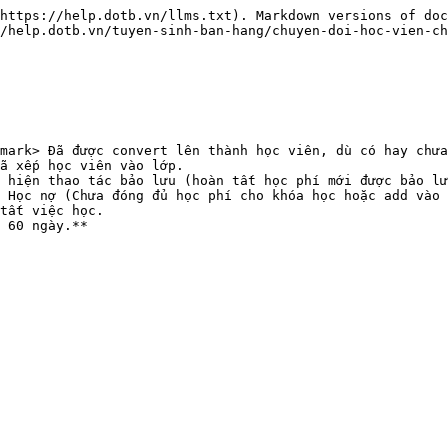
https://help.dotb.vn/llms.txt). Markdown versions of doc
/help.dotb.vn/tuyen-sinh-ban-hang/chuyen-doi-hoc-vien-ch
mark> Đã được convert lên thành học viên, dù có hay chưa
ã xếp học viên vào lớp.

 hiện thao tác bảo lưu (hoàn tất học phí mới được bảo lư
 Học nợ (Chưa đóng đủ học phí cho khóa học hoặc add vào 
tất việc học.
