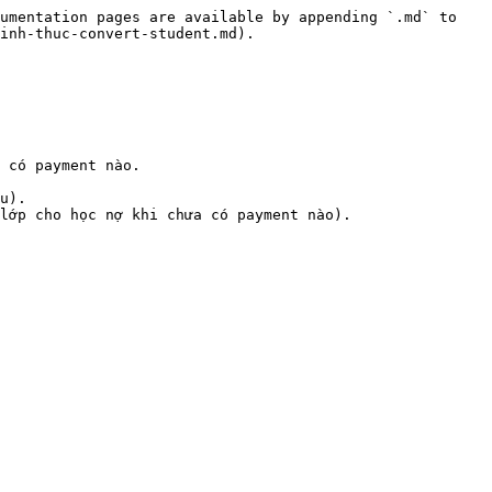
umentation pages are available by appending `.md` to 
inh-thuc-convert-student.md).

 có payment nào.

u).

lớp cho học nợ khi chưa có payment nào).
