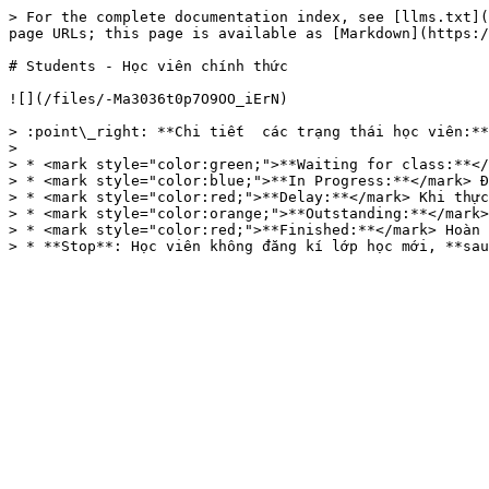
> For the complete documentation index, see [llms.txt](
page URLs; this page is available as [Markdown](https:/
# Students - Học viên chính thức

![](/files/-Ma3036t0p7O9OO_iErN)

> :point\_right: **Chi tiết  các trạng thái học viên:**

>

> * <mark style="color:green;">**Waiting for class:**</
> * <mark style="color:blue;">**In Progress:**</mark> Đ
> * <mark style="color:red;">**Delay:**</mark> Khi thực
> * <mark style="color:orange;">**Outstanding:**</mark>
> * <mark style="color:red;">**Finished:**</mark> Hoàn 