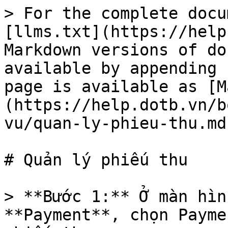
> For the complete docu
[llms.txt](https://help
Markdown versions of do
available by appending 
page is available as [M
(https://help.dotb.vn/b
vu/quan-ly-phieu-thu.md)
# Quản lý phiếu thu

> **Bước 1:** Ở màn hìn
**Payment**, chọn Payme