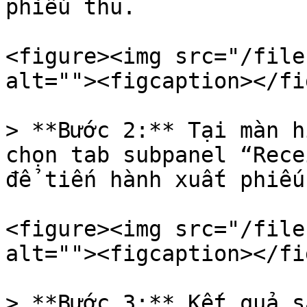
phiếu thu.

<figure><img src="/file
alt=""><figcaption></fi
> **Bước 2:** Tại màn h
chọn tab subpanel “Rece
để tiến hành xuất phiếu
<figure><img src="/file
alt=""><figcaption></fi
> **Bước 3:** Kết quả s