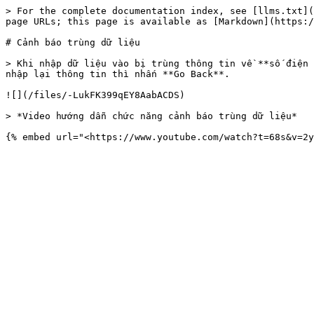
> For the complete documentation index, see [llms.txt](
page URLs; this page is available as [Markdown](https:/
# Cảnh báo trùng dữ liệu

> Khi nhập dữ liệu vào bị trùng thông tin về **số điện 
nhập lại thông tin thì nhấn **Go Back**.

![](/files/-LukFK399qEY8AabACDS)

> *Video hướng dẫn chức năng cảnh báo trùng dữ liệu*
