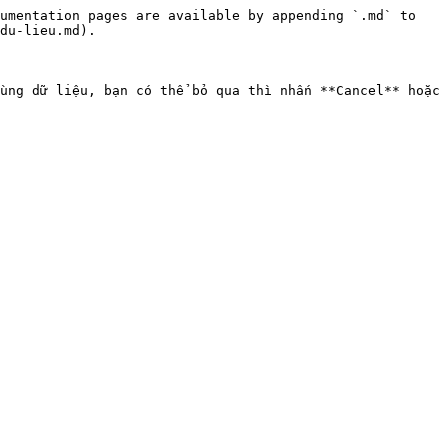
umentation pages are available by appending `.md` to 
du-lieu.md).

ùng dữ liệu, bạn có thể bỏ qua thì nhấn **Cancel** hoặc 