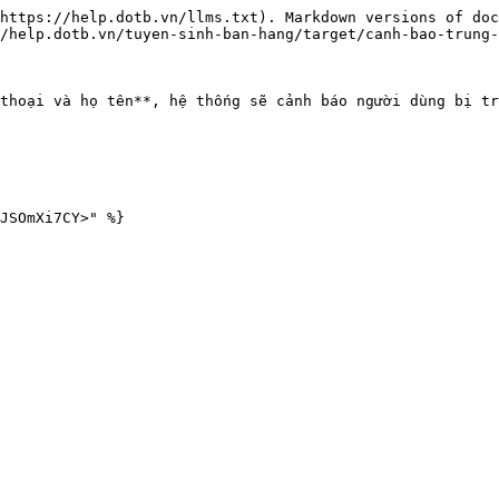
https://help.dotb.vn/llms.txt). Markdown versions of doc
/help.dotb.vn/tuyen-sinh-ban-hang/target/canh-bao-trung-
thoại và họ tên**, hệ thống sẽ cảnh báo người dùng bị tr