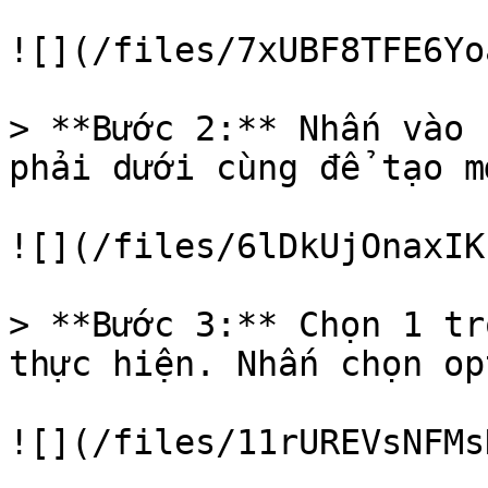
![](/files/7xUBF8TFE6Yo
> **Bước 2:** Nhấn vào 
phải dưới cùng để tạo m
![](/files/6lDkUjOnaxIK
> **Bước 3:** Chọn 1 tr
thực hiện. Nhấn chọn op
![](/files/11rUREVsNFMs