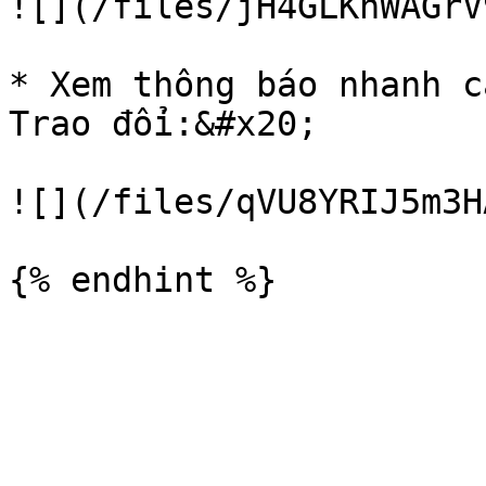
![](/files/jH4GLKhWAGrV
* Xem thông báo nhanh c
Trao đổi:&#x20;

![](/files/qVU8YRIJ5m3H