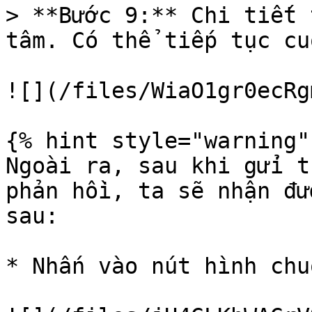
> **Bước 9:** Chi tiết 
tâm. Có thể tiếp tục cu
![](/files/WiaO1gr0ecRg
{% hint style="warning" 
Ngoài ra, sau khi gửi t
phản hồi, ta sẽ nhận đư
sau:

* Nhấn vào nút hình chuô