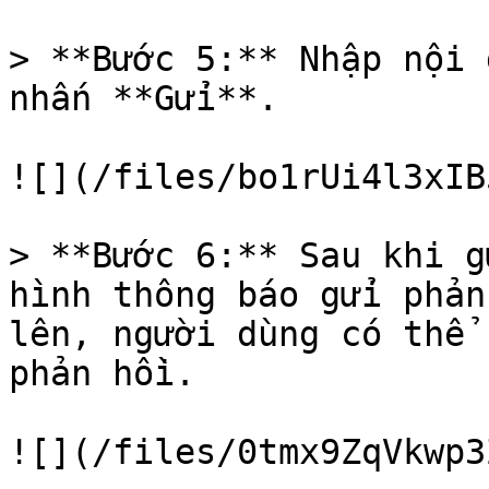
> **Bước 5:** Nhập nội 
nhấn **Gửi**.

![](/files/bo1rUi4l3xIB
> **Bước 6:** Sau khi g
hình thông báo gửi phản
lên, người dùng có thể 
phản hồi.

![](/files/0tmx9ZqVkwp3