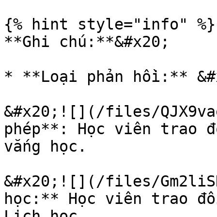
{% hint style="info" %}

**Ghi chú:**&#x20;

* **Loại phản hồi:** &#x
&#x20;![](/files/QJX9va
phép**: Học viên trao đ
vắng học.

&#x20;![](/files/Gm2liS
học:** Học viên trao đổ
Lịch học.
