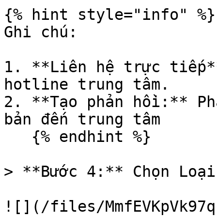
{% hint style="info" %}

Ghi chú:

1. **Liên hệ trực tiếp*
hotline trung tâm.

2. **Tạo phản hồi:** Ph
bản đến trung tâm

   {% endhint %}

> **Bước 4:** Chọn Loại
![](/files/MmfEVKpVk97q