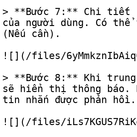
> **Bước 7:** Chi tiết 
của người dùng. Có thể 
(Nếu cần).

![](/files/6yMmkznIbAiq
> **Bước 8:** Khi trung
sẽ hiển thị thông báo. 
tin nhắn được phản hồi.

![](/files/iLs7KGUS7RiK