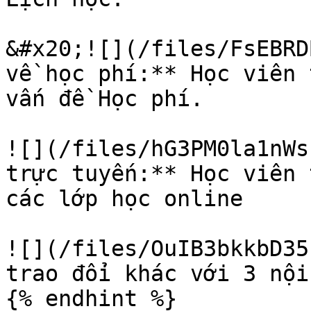
&#x20;![](/files/FsEBRD
về học phí:** Học viên 
vấn đề Học phí.

![](/files/hG3PM0la1nWs
trực tuyến:** Học viên 
các lớp học online

![](/files/OuIB3bkkbD35
trao đổi khác với 3 nội
{% endhint %}
