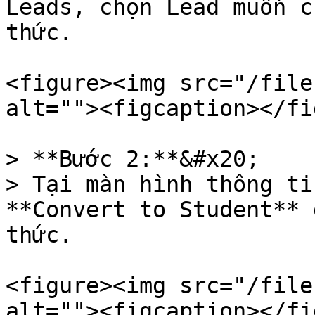
Leads, chọn Lead muốn c
thức.

<figure><img src="/file
alt=""><figcaption></fi
> **Bước 2:**&#x20;

> Tại màn hình thông ti
**Convert to Student** 
thức.

<figure><img src="/file
alt=""><figcaption></fi