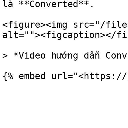
là **Converted**.

<figure><img src="/file
alt=""><figcaption></fi
> *Video hướng dẫn Conv