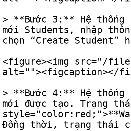
> **Bước 3:** Hệ thống 
mới Students, nhập thôn
chọn “Create Student” h
<figure><img src="/file
alt=""><figcaption></fi
> **Bước 4:** Hệ thống 
mới được tạo. Trạng thá
style="color:red;">**Wa
Đồng thời, trạng thái c