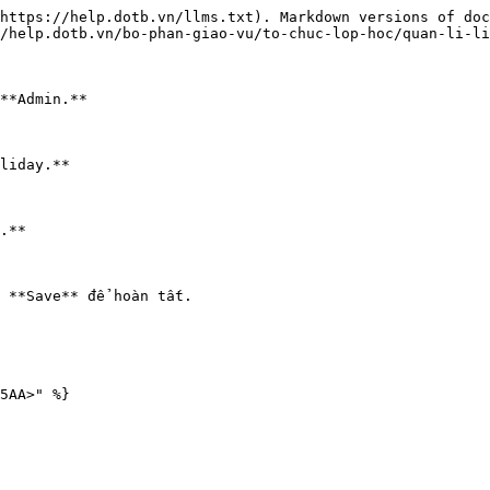
https://help.dotb.vn/llms.txt). Markdown versions of doc
/help.dotb.vn/bo-phan-giao-vu/to-chuc-lop-hoc/quan-li-li
**Admin.**

liday.**

.**

 **Save** để hoàn tất.
