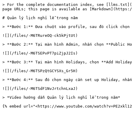
> For the complete documentation index, see [llms.txt](
page URLs; this page is available as [Markdown](https:/
# Quản lý lịch nghỉ lễ trong năm

> **Bước 1:** Đưa chuột vào profile, sau đó click chọn 
![](/files/-M6TRureOQ-ck5kPjtUt)

> **Bước 2:** Tại màn hình Admin, nhấn chọn **Public Ho
![](/files/-M6TSEPvPT7piZjpJ2Is)

> **Bước 3:** Tại màn hình Holidays, chọn **Add Holiday
![](/files/-M6TSPzQtGCYSXs_Gr5H)

> **Bước 4:** Sau đó chọn ngày cần set up Holiday, nhấn
![](/files/-M6TSdF1NvJrtchnLxaJ)

> *Video hướng dẫn Quản lý lịch nghỉ lễ trong năm*
