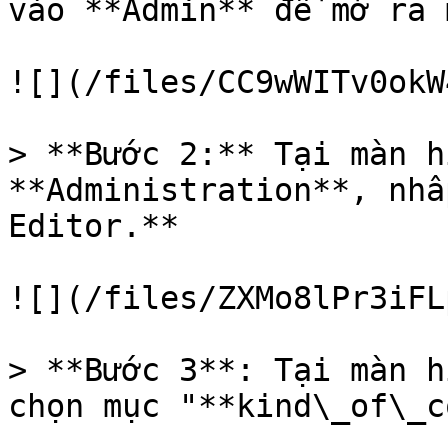
vào **Admin** để mở ra 
![](/files/CC9wWITv0okW
> **Bước 2:** Tại màn h
**Administration**, nhấ
Editor.**

![](/files/ZXMo8lPr3iFL
> **Bước 3**: Tại màn h
chọn mục "**kind\_of\_c