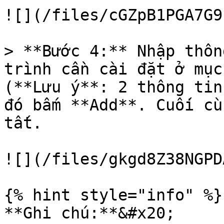
![](/files/cGZpB1PGA7G9
> **Bước 4:** Nhập thôn
trình cần cài đặt ở mục
(**Lưu ý**: 2 thông tin
đó bấm **Add**. Cuối cù
tất.

![](/files/gkgd8Z38NGPD
{% hint style="info" %}

**Ghi chú:**&#x20;
