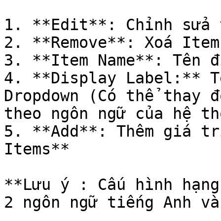
1. **Edit**: Chỉnh sửa 
2. **Remove**: Xoá Item

3. **Item Name**: Tên đ
4. **Display Label:** T
Dropdown (Có thể thay đ
theo ngôn ngữ của hệ th
5. **Add**: Thêm giá tr
Items**

**Lưu ý : Cấu hình hạng
2 ngôn ngữ tiếng Anh và