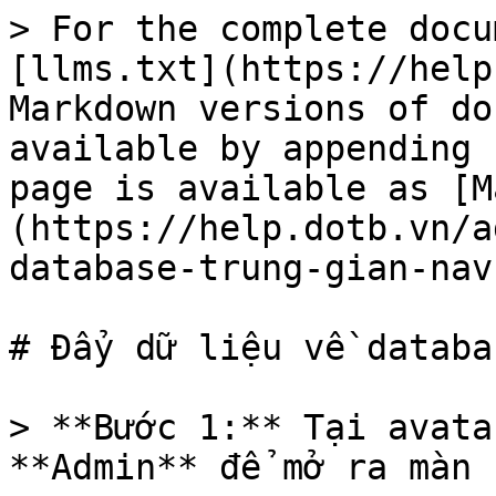
> For the complete docu
[llms.txt](https://help
Markdown versions of do
available by appending 
page is available as [M
(https://help.dotb.vn/a
database-trung-gian-nav
# Đẩy dữ liệu về databa
> **Bước 1:** Tại avata
**Admin** để mở ra màn 