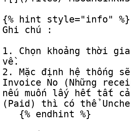
{% hint style="info" %}

Ghi chú :

1. Chọn khoảng thời gia
về.

2. Mặc định hệ thống sẽ
Invoice No (Những recei
nếu muốn lấy hết tất cả
(Paid) thì có thể Unche
   {% endhint %}
