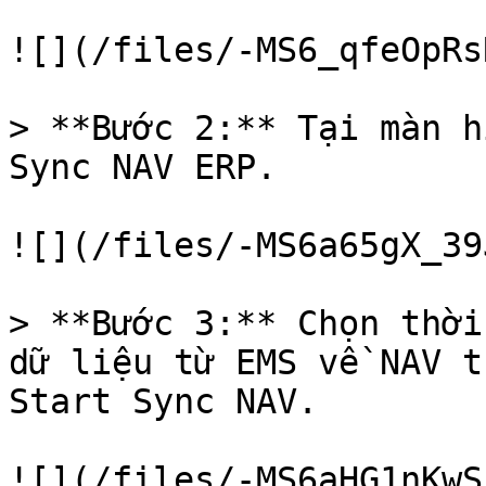
![](/files/-MS6_qfeOpRs
> **Bước 2:** Tại màn h
Sync NAV ERP.

![](/files/-MS6a65gX_39
> **Bước 3:** Chọn thời
dữ liệu từ EMS về NAV t
Start Sync NAV.

![](/files/-MS6aHG1nKwS