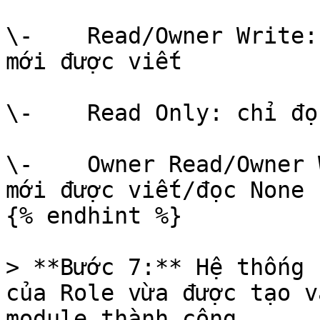
\-    Read/Owner Write:
mới được viết

\-    Read Only: chỉ đọc
\-    Owner Read/Owner 
mới được viết/đọc None 
{% endhint %}

> **Bước 7:** Hệ thống 
của Role vừa được tạo v
module thành công.
