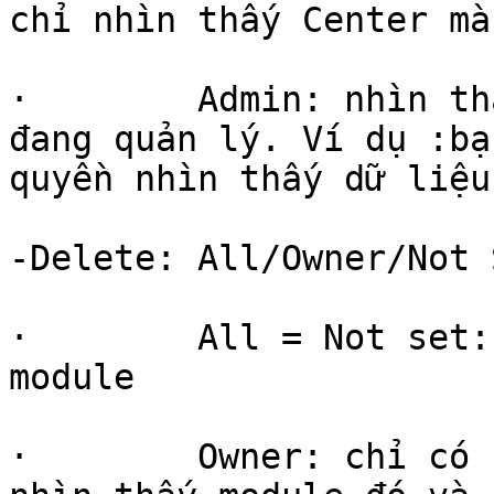
chỉ nhìn thấy Center mà
·        Admin: nhìn th
đang quản lý. Ví dụ :bạ
quyền nhìn thấy dữ liệu
-Delete: All/Owner/Not 
·        All = Not set:
module

·        Owner: chỉ có 