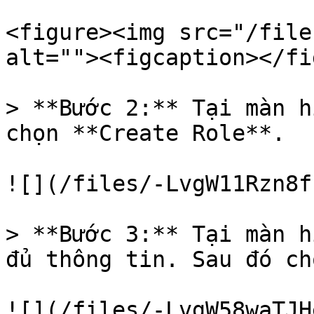
<figure><img src="/file
alt=""><figcaption></fi
> **Bước 2:** Tại màn h
chọn **Create Role**.

![](/files/-LvgW11Rzn8f
> **Bước 3:** Tại màn h
đủ thông tin. Sau đó ch
![](/files/-LvgW58waTJH