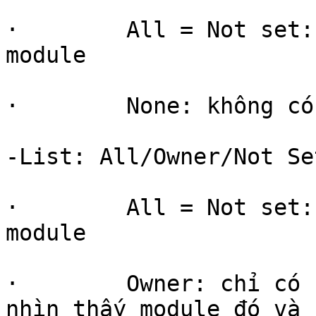
·        All = Not set:
module

·        None: không có
-List: All/Owner/Not Se
·        All = Not set:
module

·        Owner: chỉ có 
nhìn thấy module đó và 