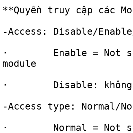
**Quyền truy cập các Mo
-Access: Disable/Enable
·        Enable = Not s
module

·        Disable: không
-Access type: Normal/No
·        Normal = Not s