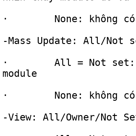
·        None: không có
-Mass Update: All/Not s
·        All = Not set:
module

·        None: không có
-View: All/Owner/Not Se