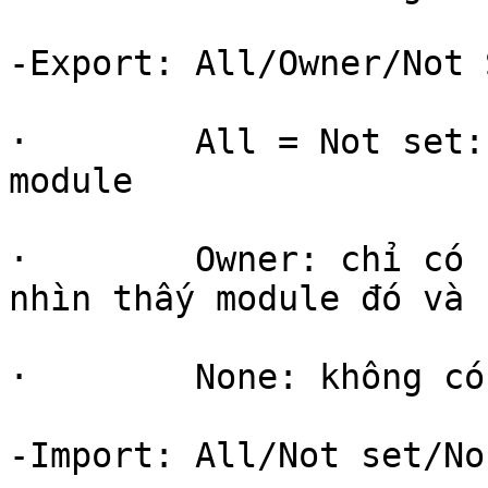
-Export: All/Owner/Not 
·        All = Not set:
module

·        Owner: chỉ có 
nhìn thấy module đó và 
·        None: không có
-Import: All/Not set/Non