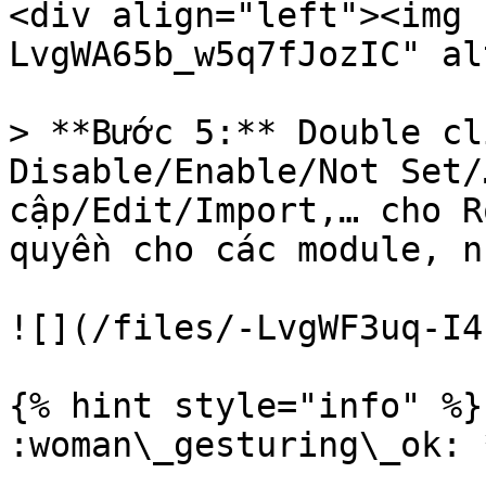
<div align="left"><img 
LvgWA65b_w5q7fJozIC" al
> **Bước 5:** Double cl
Disable/Enable/Not Set/
cập/Edit/Import,… cho R
quyền cho các module, n
![](/files/-LvgWF3uq-I4
{% hint style="info" %}

:woman\_gesturing\_ok: 