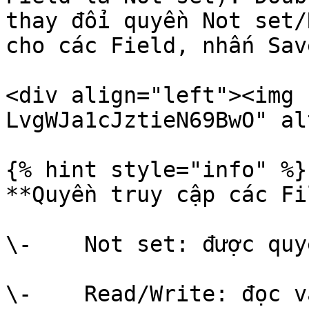
thay đổi quyền Not set/
cho các Field, nhấn Sav
<div align="left"><img 
LvgWJa1cJztieN69BwO" al
{% hint style="info" %}

**Quyền truy cập các Fi
\-    Not set: được quy
\-    Read/Write: đọc v