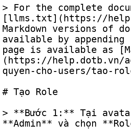
> For the complete docu
[llms.txt](https://help
Markdown versions of do
available by appending 
page is available as [M
(https://help.dotb.vn/a
quyen-cho-users/tao-rol
# Tạo Role

> **Bước 1:** Tại avata
**Admin** và chọn **Rol