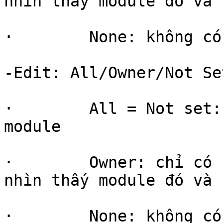
nhìn thấy module đó và 
·        None: không có
-Edit: All/Owner/Not Se
·        All = Not set:
module

·        Owner: chỉ có 
nhìn thấy module đó và 
·        None: không có