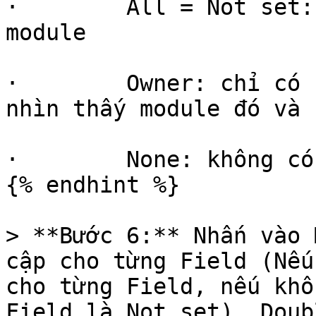
·        All = Not set:
module

·        Owner: chỉ có 
nhìn thấy module đó và 
·        None: không có
{% endhint %}

> **Bước 6:** Nhấn vào 
cập cho từng Field (Nếu
cho từng Field, nếu khô
Field là Not set). Doub