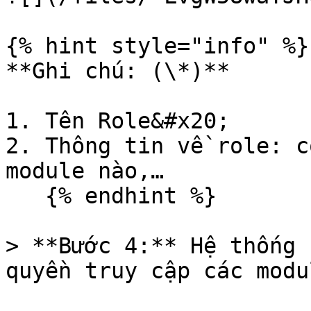
{% hint style="info" %}

**Ghi chú: (\*)**

1. Tên Role&#x20;

2. Thông tin về role: c
module nào,…

   {% endhint %}

> **Bước 4:** Hệ thống 
quyền truy cập các modu