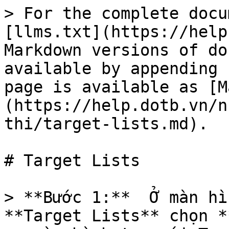
> For the complete docu
[llms.txt](https://help
Markdown versions of do
available by appending 
page is available as [M
(https://help.dotb.vn/n
thi/target-lists.md).

# Target Lists

> **Bước 1:**  Ở màn hì
**Target Lists** chọn *