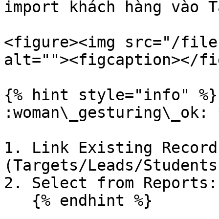
import khách hàng vào T
<figure><img src="/file
alt=""><figcaption></fi
{% hint style="info" %}

:woman\_gesturing\_ok: 
1. Link Existing Record
(Targets/Leads/Students
2. Select from Reports:
   {% endhint %}
