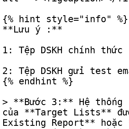
{% hint style="info" %}

**Lưu ý :**

1: Tệp DSKH chính thức 
2: Tệp DSKH gửi test ema
{% endhint %}

> **Bước 3:** Hệ thống 
của **Target Lists** đư
Existing Report** hoặc 