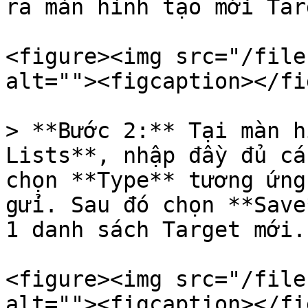
ra màn hình tạo mới Tar
<figure><img src="/file
alt=""><figcaption></fi
> **Bước 2:** Tại màn h
Lists**, nhập đầy đủ cá
chọn **Type** tương ứng
gửi. Sau đó chọn **Save
1 danh sách Target mới.

<figure><img src="/file
alt=""><figcaption></fi