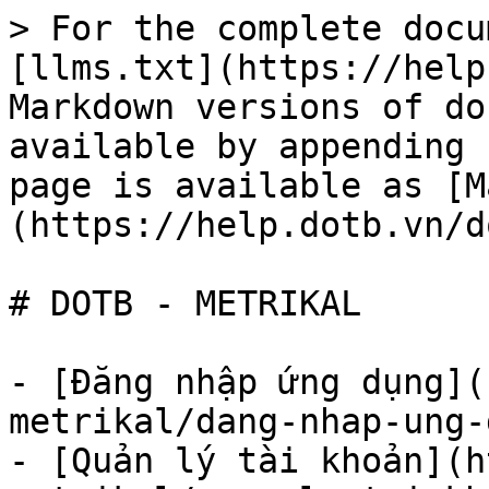
> For the complete docu
[llms.txt](https://help
Markdown versions of do
available by appending 
page is available as [M
(https://help.dotb.vn/d
# DOTB - METRIKAL

- [Đăng nhập ứng dụng](
metrikal/dang-nhap-ung-
- [Quản lý tài khoản](h