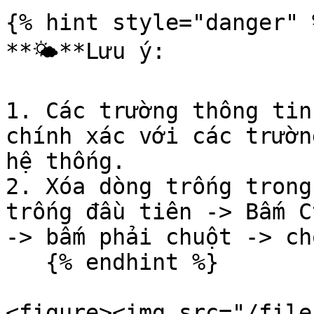
{% hint style="danger" %
**🌤️**Lưu ý:

1. Các trường thông tin
chính xác với các trườn
hệ thống.

2. Xóa dòng trống trong
trống đầu tiên -> Bấm C
-> bấm phải chuột -> ch
   {% endhint %}

<figure><img src="/file