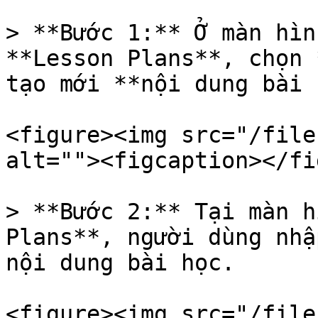
> **Bước 1:** Ở màn hìn
**Lesson Plans**, chọn 
tạo mới **nội dung bài 
<figure><img src="/file
alt=""><figcaption></fi
> **Bước 2:** Tại màn h
Plans**, người dùng nhậ
nội dung bài học.

<figure><img src="/file