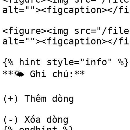
alt=""><figcaption></fi
<figure><img src="/file
alt=""><figcaption></fi
{% hint style="info" %}

**🌤️ Ghi chú:**

(+) Thêm dòng

(-) Xóa dòng
