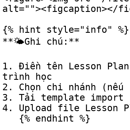
alt=""><figcaption></fi
{% hint style="info" %}

**🌤️Ghi chú:**

1. Điền tên Lesson Plan
trình học

2. Chọn chi nhánh (nếu c
3. Tải template import 
4. Upload file Lesson P
   {% endhint %}
