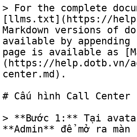
> For the complete docu
[llms.txt](https://help
Markdown versions of do
available by appending 
page is available as [M
(https://help.dotb.vn/a
center.md).

# Cấu hình Call Center

> **Bước 1:** Tại avata
**Admin** để mở ra màn 