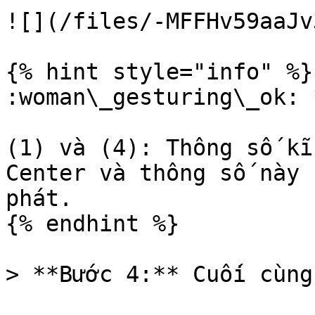
![](/files/-MFFHv59aaJv
{% hint style="info" %}

:woman\_gesturing\_ok: 
(1) và (4): Thông số kĩ
Center và thông số này 
phát.

{% endhint %}

> **Bước 4:** Cuối cùng