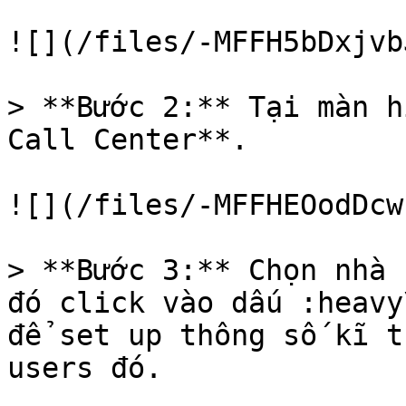
![](/files/-MFFH5bDxjvb
> **Bước 2:** Tại màn h
Call Center**.

![](/files/-MFFHEOodDcw
> **Bước 3:** Chọn nhà 
đó click vào dấu :heavy
để set up thông số kĩ t
users đó.
